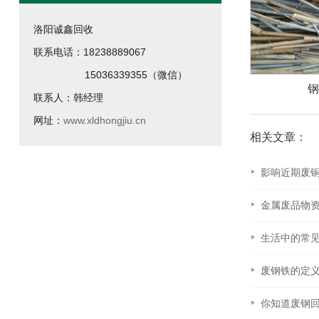
洛阳诚鑫回收
联系电话：
18238889067
15036339355（微信）
材回收
钢筋回收
大量
联系人：韩经理
网址：
www.xldhongjiu.cn
相关文章：
影响近期废
金属废品物
生活中的常
你知道废钢