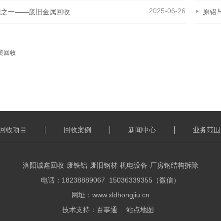
2025-06-26
源之一——废旧金属回收
原铝
缆回收
回收项目
回收案例
新闻中心
业务范围
洛阳诚鑫回收-废铁铝-废旧钢材-机电设备-厂房钢结构拆除
电话：18238889067 15036339355（微信）
网址：www.xldhongjiu.cn
技术支持：
百事通
站点地图